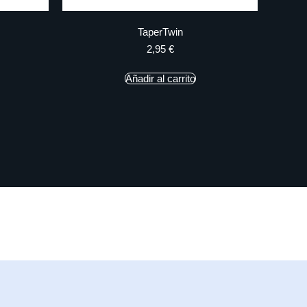
TaperTwin
2,95
€
Añadir al carrito