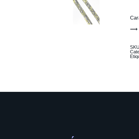
Car
⟶ 
SK
Cat
Etiq