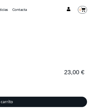
0
icias
Contacta
23,00
€
 carrito