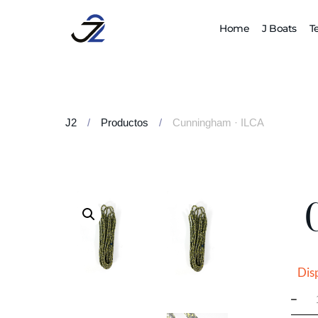
Home
J Boats
T
J2
/
Productos
/
Cunningham · ILCA
Dis