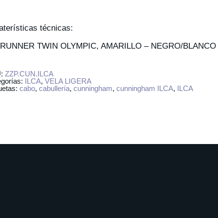
aterísticas técnicas:
RUNNER TWIN OLYMPIC, AMARILLO – NEGRO/BLANCO 4
U:
ZZP.CUN.ILCA
egorías:
ILCA
,
VELA LIGERA
uetas:
cabo
,
cabullería
,
cunningham
,
cunningham ILCA
,
ILCA