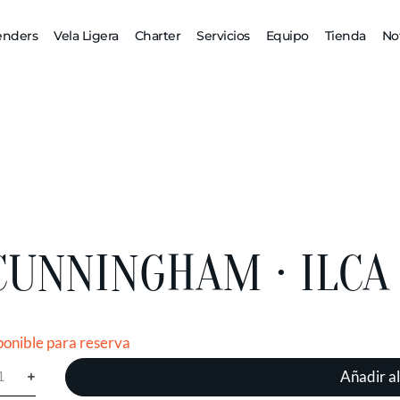
enders
Vela Ligera
Charter
Servicios
Equipo
Tienda
Not
CUNNINGHAM · ILCA
ponible para reserva
Añadir al