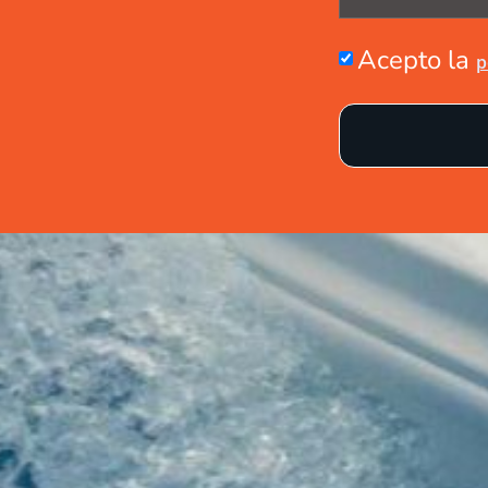
Acepto la
p