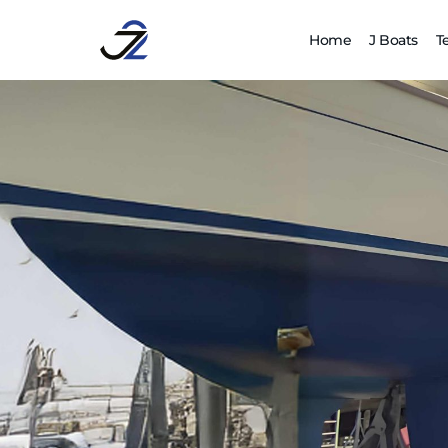
Home
J Boats
T