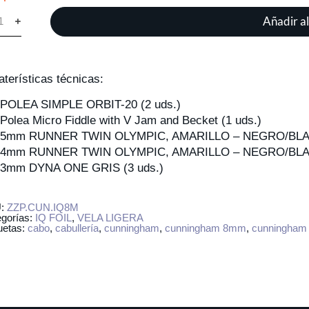
Añadir al
aterísticas técnicas:
OLEA SIMPLE ORBIT-20 (2 uds.)
olea Micro Fiddle with V Jam and Becket (1 uds.)
5mm RUNNER TWIN OLYMPIC, AMARILLO – NEGRO/BLAN
4mm RUNNER TWIN OLYMPIC, AMARILLO – NEGRO/BLAN
mm DYNA ONE GRIS (3 uds.)
U:
ZZP.CUN.IQ8M
egorías:
IQ FOIL
,
VELA LIGERA
uetas:
cabo
,
cabullería
,
cunningham
,
cunningham 8mm
,
cunningham i