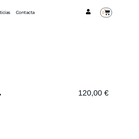
0
icias
Contacta
·
120,00
€