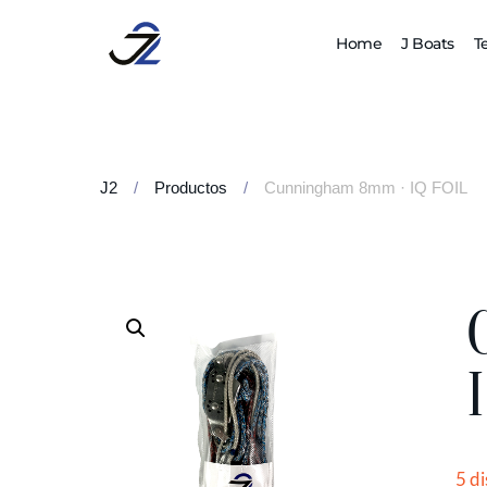
Home
J Boats
T
J2
/
Productos
/
Cunningham 8mm · IQ FOIL
5 d