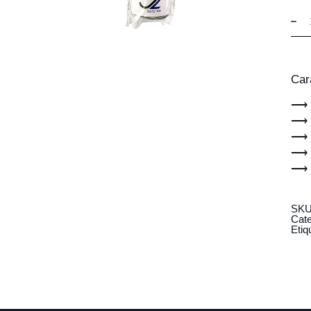
Car
⟶ P
⟶ P
⟶ 
⟶ 
⟶ 3
SK
Cat
Etiq