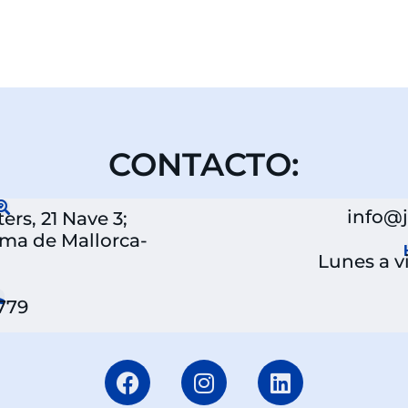
CONTACTO:
info@
rs, 21 Nave 3;
lma de Mallorca-
Lunes a vi
 779