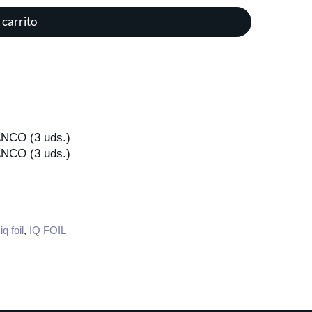
 carrito
CO (3 uds.)
CO (3 uds.)
q foil
,
IQ FOIL