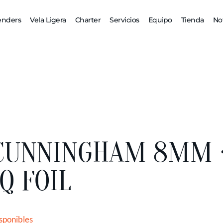
enders
Vela Ligera
Charter
Servicios
Equipo
Tienda
Not
CUNNINGHAM 8MM 
IQ FOIL
isponibles