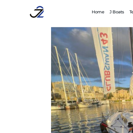
Home
J Boats
T