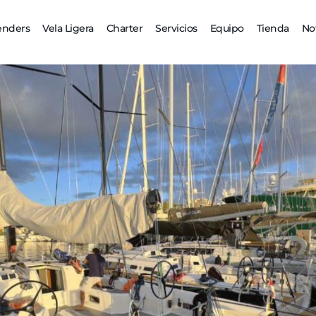
enders
Vela Ligera
Charter
Servicios
Equipo
Tienda
Not