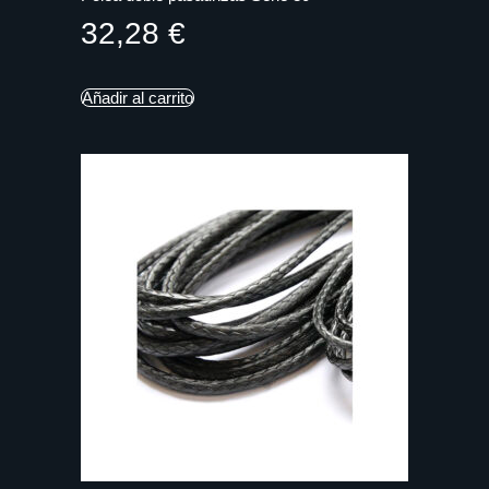
32,28
€
Añadir al carrito