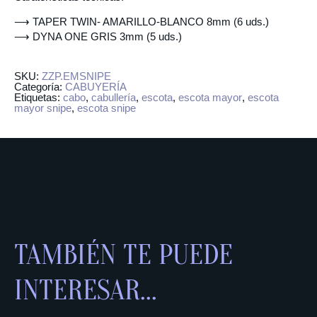
⟶ TAPER TWIN- AMARILLO-BLANCO 8mm (6 uds.)
⟶ DYNA ONE GRIS 3mm (5 uds.)
SKU:
ZZP.EMSNIPE
Categoría:
CABUYERÍA
Etiquetas:
cabo
,
cabullería
,
escota
,
escota mayor
,
escota
mayor snipe
,
escota snipe
TAMBIÉN TE PUEDE
INTERESAR...