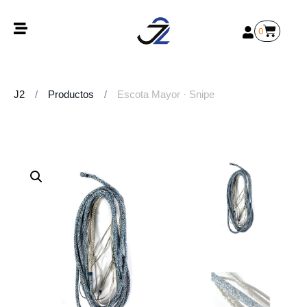
0
J2
/
Productos
/
Escota Mayor · Snipe