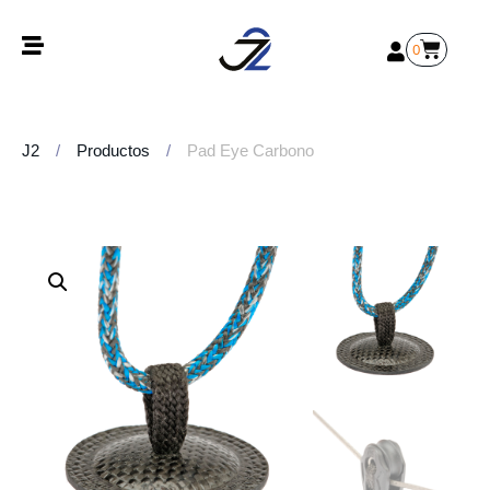
0
J2
/
Productos
/
Pad Eye Carbono