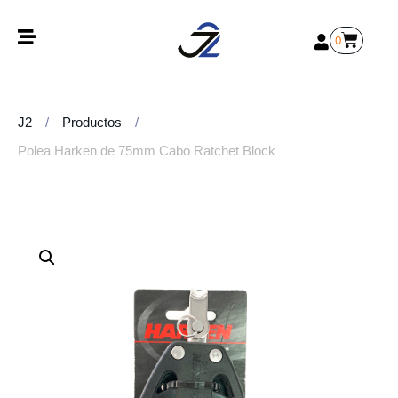
0
J2
/
Productos
/
Polea Harken de 75mm Cabo Ratchet Block