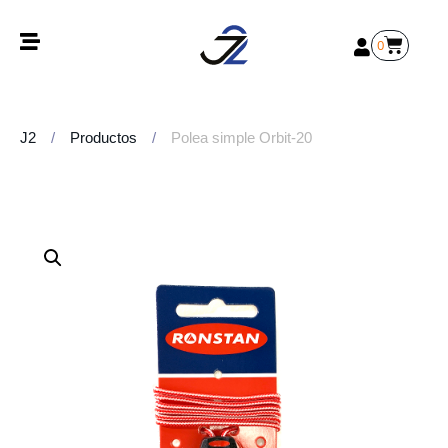
0
J2
/
Productos
/
Polea simple Orbit-20