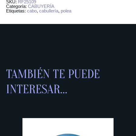
SKU:
RF25109
Categoría:
CABUYERÍA
Etiquetas:
cabo
,
cabullería
,
polea
TAMBIÉN TE PUEDE
INTERESAR...