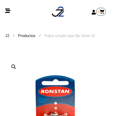
0
J2
/
Productos
/
Polea simple tope fijo Serie 15