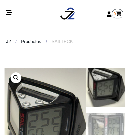
0
J2
/
Productos
/
SAILTECK