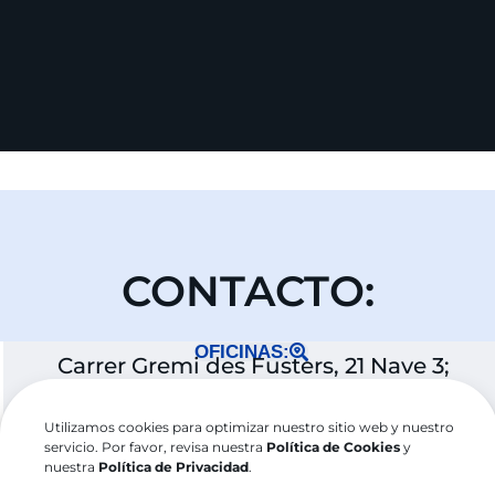
CONTACTO:
OFICINAS:
Carrer Gremi des Fusters, 21 Nave 3;
07009, Son Castelló, Palma de Mallorca-
España
Utilizamos cookies para optimizar nuestro sitio web y nuestro
servicio. Por favor, revisa nuestra
Política de Cookies
y
Teléfono:
nuestra
Política de Privacidad
.
34 871 903 779