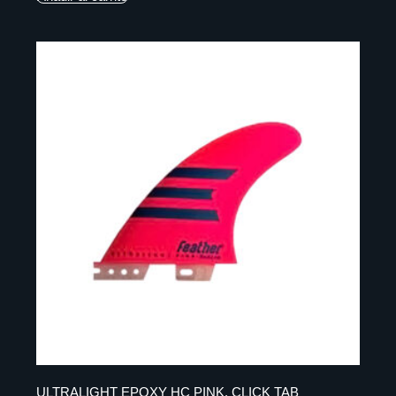
ULTRALIGHT EPOXY HC PINK. CLICK TAB