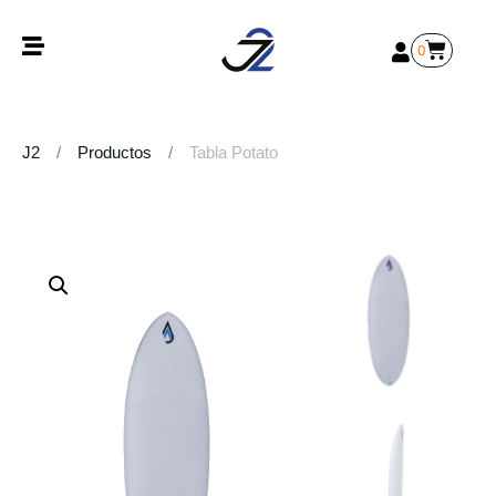
0
J2
/
Productos
/
Tabla Potato