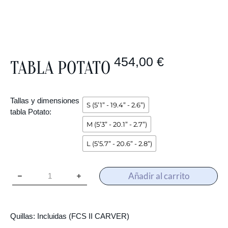
454,00
€
TABLA POTATO
Tallas y dimensiones
S (5’1” - 19.4” - 2.6”)
tabla Potato:
M (5’3” - 20.1” - 2.7”)
L (5’5.7” - 20.6” - 2.8”)
Añadir al carrito
Quillas: Incluidas (FCS II CARVER)