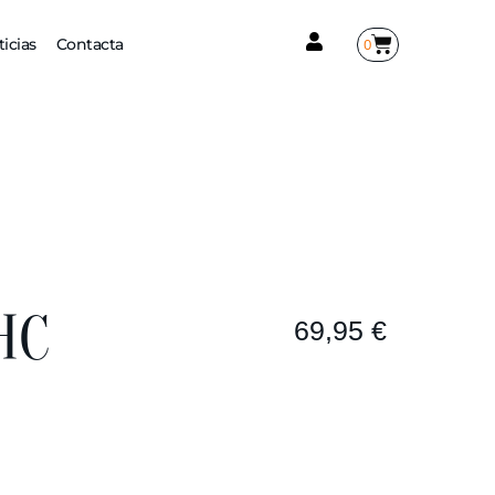
0
icias
Contacta
HC
69,95
€