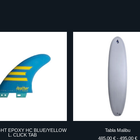
GHT EPOXY HC BLUE/YELLOW
Tabla Malibu
L. CLICK TAB
485,00
€
-
495,00
€