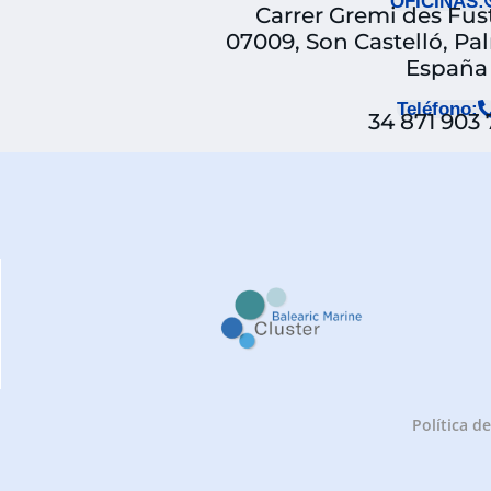
OFICINAS:
Carrer Gremi des Fuste
07009, Son Castelló, Pa
España
Teléfono:
34 871 903
Política d