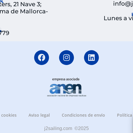
info@
rs, 21 Nave 3;
lma de Mallorca-
Lunes a vi
 779
e cookies
Aviso legal
Condiciones de envío
Política
j2sailing.com ©2025