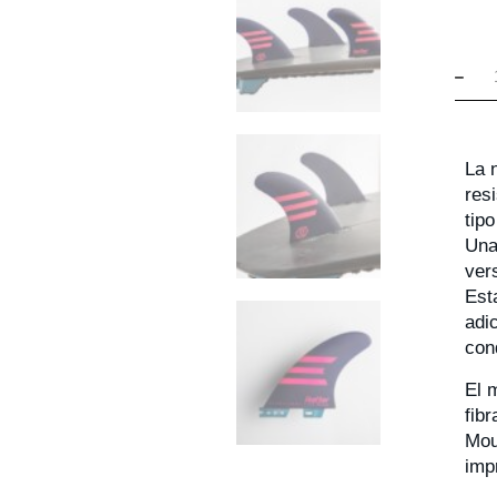
La 
res
tip
Una
ver
Est
adic
con
El 
fib
Mou
imp