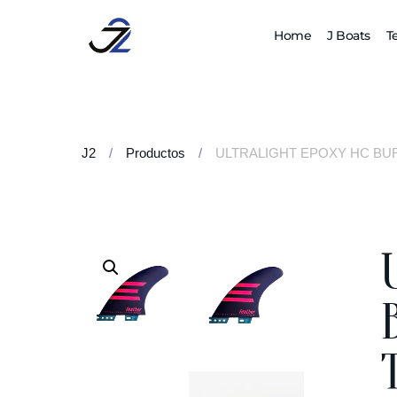
Home
J Boats
T
J2
/
Productos
/
ULTRALIGHT EPOXY HC BU