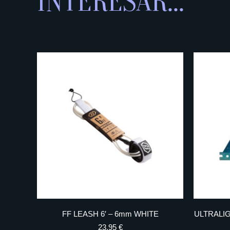
INTERESAR...
FF LEASH 6′ – 6mm WHITE
ULTRALI
23,95
€