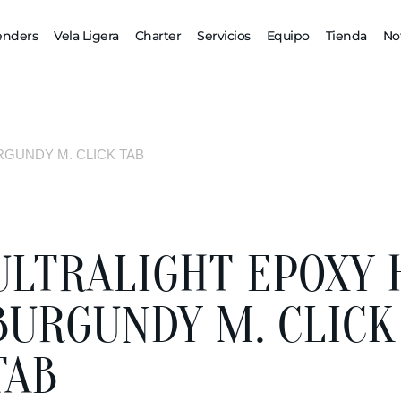
enders
Vela Ligera
Charter
Servicios
Equipo
Tienda
Not
RGUNDY M. CLICK TAB
ULTRALIGHT EPOXY 
BURGUNDY M. CLICK
TAB