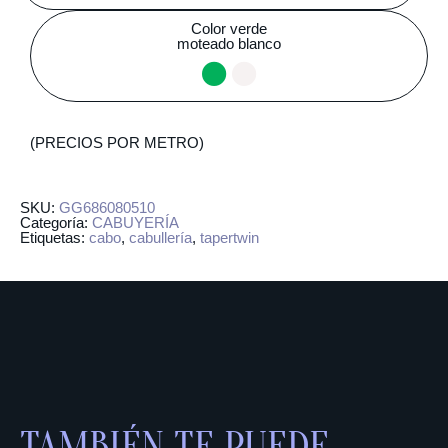
Color verde
moteado blanco
(PRECIOS POR METRO)
SKU:
GG686080510
Categoría:
CABUYERÍA
Etiquetas:
cabo
,
cabullería
,
tapertwin
TAMBIÉN TE PUEDE