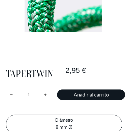
2,95
€
TAPERTWIN
Añadir al carrito
Diámetro
8 mm Ø