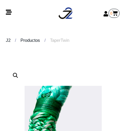
0
J2
/
Productos
/
TaperTwin