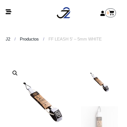
0
J2
/
Productos
/
FF LEASH 5′ – 5mm WHITE