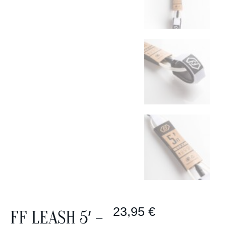
23,95
€
FF LEASH 5′ –