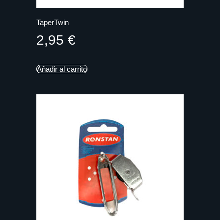
TaperTwin
2,95
€
Añadir al carrito