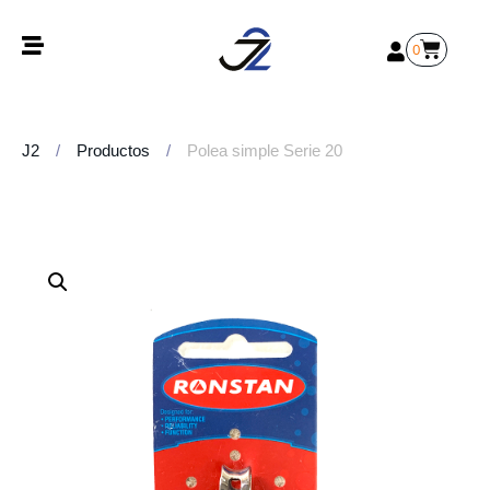
0
J2
/
Productos
/
Polea simple Serie 20