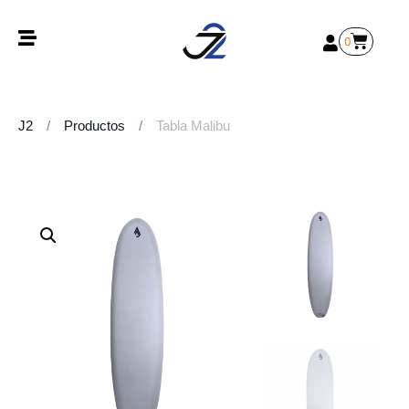
0
J2
/
Productos
/
Tabla Malibu