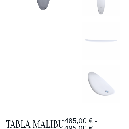
485,00
€
-
TABLA MALIBU
495,00
€