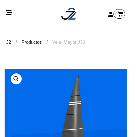
0
J2
/
Productos
/
Vela- Mayor J36