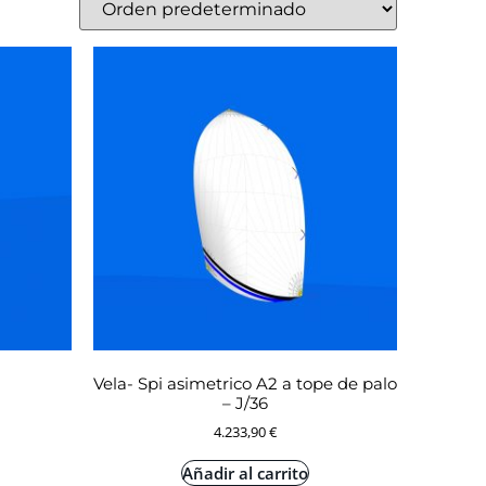
Vela- Spi asimetrico A2 a tope de palo
– J/36
4.233,90
€
Añadir al carrito