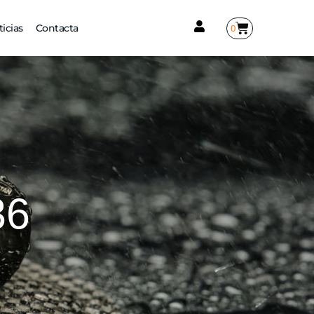
0
icias
Contacta
36