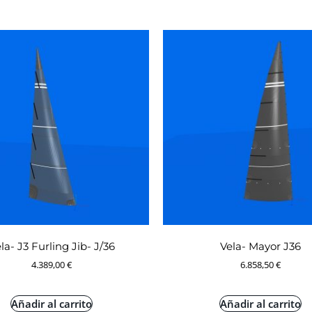
la- J3 Furling Jib- J/36
Vela- Mayor J36
4.389,00
€
6.858,50
€
Añadir al carrito
Añadir al carrito