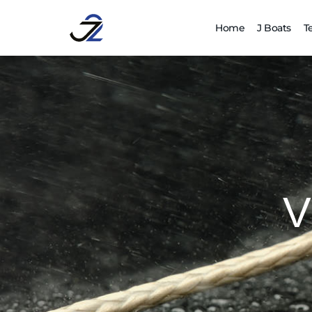
Home
J Boats
T
V