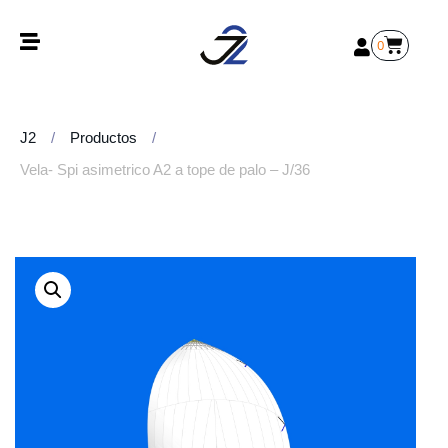
0
J2
/
Productos
/
Vela- Spi asimetrico A2 a tope de palo – J/36